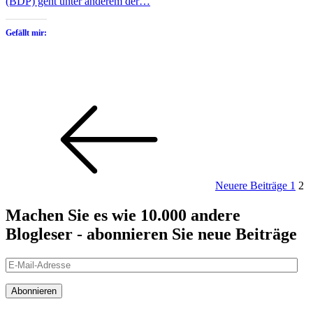
(BDP) geht unter anderem der…
Gefällt mir:
Seitennummerierung
Neue
Seite
Sei
Beitr
der
Beiträge
Neuere Beiträge
1
2
Machen Sie es wie 10.000 andere
Blogleser - abonnieren Sie neue Beiträge
E-
Mail-
Adresse
Abonnieren