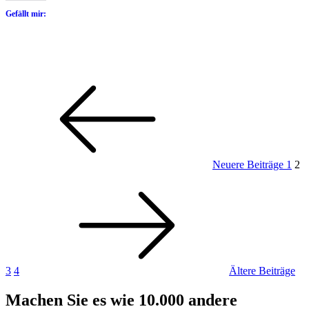
Gefällt mir:
Seitennummerierung
Neue
Seite
Sei
Se
Beitr
der
Beiträge
Neuere Beiträge
1
2
Seite
Ält
Bei
3
4
Ältere Beiträge
Machen Sie es wie 10.000 andere