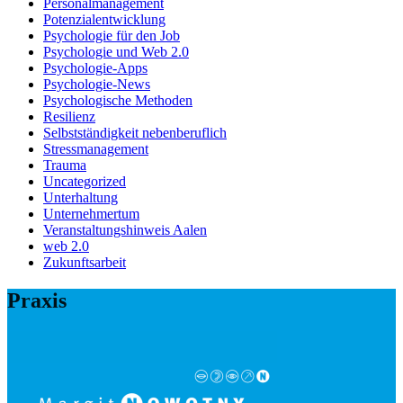
Personalmanagement
Potenzialentwicklung
Psychologie für den Job
Psychologie und Web 2.0
Psychologie-Apps
Psychologie-News
Psychologische Methoden
Resilienz
Selbstständigkeit nebenberuflich
Stressmanagement
Trauma
Uncategorized
Unterhaltung
Unternehmertum
Veranstaltungshinweis Aalen
web 2.0
Zukunftsarbeit
Praxis