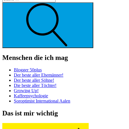
Suche
Menschen die ich mag
Blogger 50plus
Der beste aller Ehemänner!
Der beste aller Söhne!
Die beste aller Töchter!
Growing Up!
Kaffeepsychologie
Soroptimist International Aalen
Das ist mir wichtig