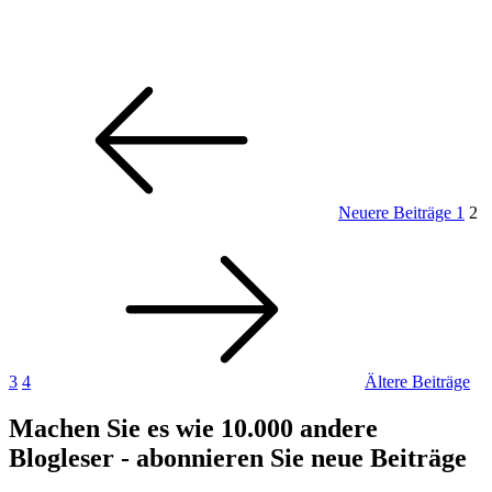
Seitennummerierung
Neue
Seite
Sei
Se
Beitr
der
Beiträge
Neuere Beiträge
1
2
Seite
Ält
Bei
3
4
Ältere Beiträge
Machen Sie es wie 10.000 andere
Blogleser - abonnieren Sie neue Beiträge