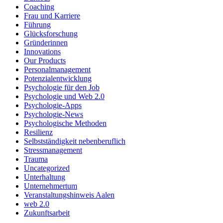
Coaching
Frau und Karriere
Führung
Glücksforschung
Gründerinnen
Innovations
Our Products
Personalmanagement
Potenzialentwicklung
Psychologie für den Job
Psychologie und Web 2.0
Psychologie-Apps
Psychologie-News
Psychologische Methoden
Resilienz
Selbstständigkeit nebenberuflich
Stressmanagement
Trauma
Uncategorized
Unterhaltung
Unternehmertum
Veranstaltungshinweis Aalen
web 2.0
Zukunftsarbeit