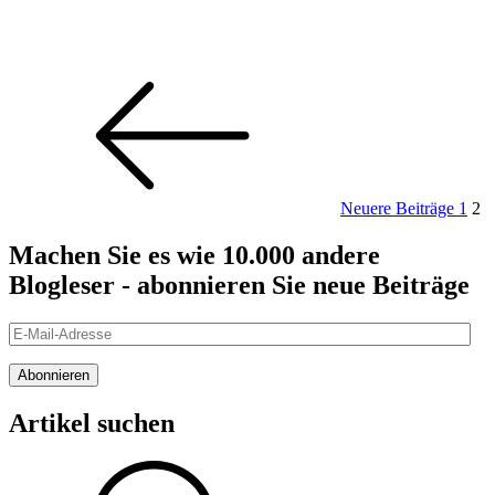
Seitennummerierung
Neue
Seite
Sei
Beitr
der
Beiträge
Neuere Beiträge
1
2
Machen Sie es wie 10.000 andere
Blogleser - abonnieren Sie neue Beiträge
E-
Mail-
Adresse
Abonnieren
Artikel suchen
Suche