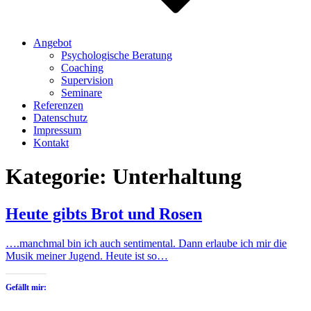
Angebot
Psychologische Beratung
Coaching
Supervision
Seminare
Referenzen
Datenschutz
Impressum
Kontakt
Kategorie:
Unterhaltung
Heute gibts Brot und Rosen
….manchmal bin ich auch sentimental. Dann erlaube ich mir die
Musik meiner Jugend. Heute ist so…
Gefällt mir: