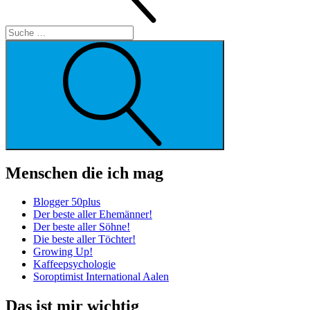
Suche
Menschen die ich mag
Blogger 50plus
Der beste aller Ehemänner!
Der beste aller Söhne!
Die beste aller Töchter!
Growing Up!
Kaffeepsychologie
Soroptimist International Aalen
Das ist mir wichtig