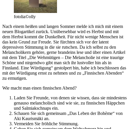
fotolia©olly
Nach einem heißen und langen Sommer melde ich mich mit einem
neuen Blogartikel zurück. Unübersehbar wird es Herbst und mit
dem Herbst kommt die Dunkelheit. Für nicht wenige Menschen ist
das kein Grund zur Freude. Sie fürchten sich vor der latent
depressiven Stimmung
in die sie rutschen. Da ich selbst zu den
Melancholikern gehöre, gerne brandeins lese und über einen Artikel
mit dem Titel „Die Wehmütigen – Die Melancholie ist eine traurige
Schöne und nirgendwo gibt man sich ihr lustvoller hin als in
Finnland. Eine Würdigung“ gestolpert bin, habe ich beschlossen das
mit der Würdigung ernst zu nehmen und zu „Finnischen Abenden“
zu ermutigen.
Wie macht man einen finnischen Abend?
Laden Sie Freunde, von denen sie wissen, dass sie mindestens
genauso melancholisch sind wie sie, zu finnischen Häppchen
und Salmiakschnaps ein.
Schauen Sie sich gemeinsam „Das Leben der Bohème“ von
Aki Kaurismäki an.
Vermeiden Sie fröhliche Stimmung.
Geben Sie sich gemeinsam dem Weltschmerz hin und