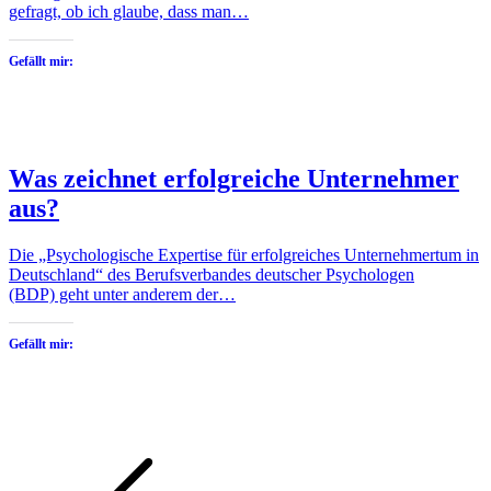
gefragt, ob ich glaube, dass man…
Gefällt mir:
Was zeichnet erfolgreiche Unternehmer
aus?
Die „Psychologische Expertise für erfolgreiches Unternehmertum in
Deutschland“ des Berufsverbandes deutscher Psychologen
(BDP) geht unter anderem der…
Gefällt mir:
Seitennummerierung
Neue
Seite
Beitr
der