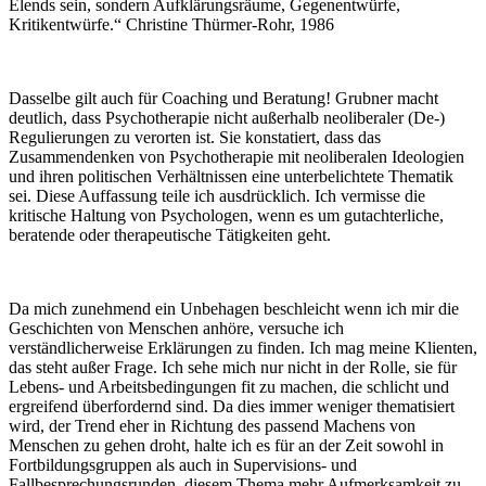
Elends sein, sondern Aufklärungsräume, Gegenentwürfe,
Kritikentwürfe.“ Christine Thürmer-Rohr, 1986
Dasselbe gilt auch für Coaching und Beratung! Grubner macht
deutlich, dass Psychotherapie nicht außerhalb neoliberaler (De-)
Regulierungen zu verorten ist. Sie konstatiert, dass das
Zusammendenken von Psychotherapie mit neoliberalen Ideologien
und ihren politischen Verhältnissen eine unterbelichtete Thematik
sei. Diese Auffassung teile ich ausdrücklich. Ich vermisse die
kritische Haltung von Psychologen, wenn es um gutachterliche,
beratende oder therapeutische Tätigkeiten geht.
Da mich zunehmend ein Unbehagen beschleicht wenn ich mir die
Geschichten von Menschen anhöre, versuche ich
verständlicherweise Erklärungen zu finden. Ich mag meine Klienten,
das steht außer Frage. Ich sehe mich nur nicht in der Rolle, sie für
Lebens- und Arbeitsbedingungen fit zu machen, die schlicht und
ergreifend überfordernd sind. Da dies immer weniger thematisiert
wird, der Trend eher in Richtung des passend Machens von
Menschen zu gehen droht, halte ich es für an der Zeit sowohl in
Fortbildungsgruppen als auch in Supervisions- und
Fallbesprechungsrunden, diesem Thema mehr Aufmerksamkeit zu