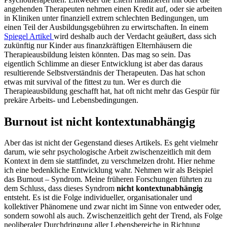
angehenden Therapeuten nehmen einen Kredit auf, oder sie arbeiten
in Kliniken unter finanziell extrem schlechten Bedingungen, um
einen Teil der Ausbildungsgebühren zu erwirtschaften. In einem
Spiegel Artikel
wird deshalb auch der Verdacht geäußert, dass sich
zukünftig nur Kinder aus finanzkräftigen Elternhäusern die
Therapieausbildung leisten könnten. Das mag so sein. Das
eigentlich Schlimme an dieser Entwicklung ist aber das daraus
resultierende Selbstverständnis der Therapeuten. Das hat schon
etwas mit survival of the fittest zu tun. Wer es durch die
Therapieausbildung geschafft hat, hat oft nicht mehr das Gespür für
prekäre Arbeits- und Lebensbedingungen.
Burnout ist nicht kontextunabhängig
Aber das ist nicht der Gegenstand dieses Artikels. Es geht vielmehr
darum, wie sehr psychologische Arbeit zwischenzeitlich mit dem
Kontext in dem sie stattfindet, zu verschmelzen droht. Hier nehme
ich eine bedenkliche Entwicklung wahr. Nehmen wir als Beispiel
das Burnout – Syndrom. Meine früheren Forschungen führten zu
dem Schluss, dass dieses Syndrom
nicht kontextunabhängig
entsteht. Es ist die Folge individueller, organisationaler und
kollektiver Phänomene und zwar nicht im Sinne von entweder oder,
sondern sowohl als auch. Zwischenzeitlich geht der Trend, als Folge
neoliberaler Durchdringung aller Lebensbereiche in Richtung