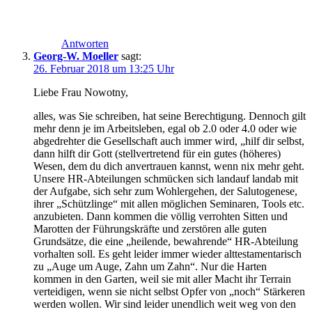
Antworten
Georg-W. Moeller
sagt:
26. Februar 2018 um 13:25 Uhr
Liebe Frau Nowotny,
alles, was Sie schreiben, hat seine Berechtigung. Dennoch gilt
mehr denn je im Arbeitsleben, egal ob 2.0 oder 4.0 oder wie
abgedrehter die Gesellschaft auch immer wird, „hilf dir selbst,
dann hilft dir Gott (stellvertretend für ein gutes (höheres)
Wesen, dem du dich anvertrauen kannst, wenn nix mehr geht.
Unsere HR-Abteilungen schmücken sich landauf landab mit
der Aufgabe, sich sehr zum Wohlergehen, der Salutogenese,
ihrer „Schützlinge“ mit allen möglichen Seminaren, Tools etc.
anzubieten. Dann kommen die völlig verrohten Sitten und
Marotten der Führungskräfte und zerstören alle guten
Grundsätze, die eine „heilende, bewahrende“ HR-Abteilung
vorhalten soll. Es geht leider immer wieder alttestamentarisch
zu „Auge um Auge, Zahn um Zahn“. Nur die Harten
kommen in den Garten, weil sie mit aller Macht ihr Terrain
verteidigen, wenn sie nicht selbst Opfer von „noch“ Stärkeren
werden wollen. Wir sind leider unendlich weit weg von den