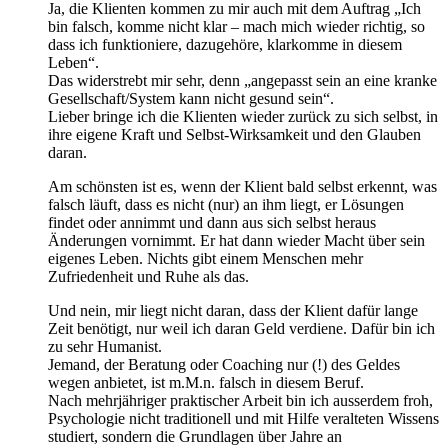
Ja, die Klienten kommen zu mir auch mit dem Auftrag „Ich
bin falsch, komme nicht klar – mach mich wieder richtig, so
dass ich funktioniere, dazugehöre, klarkomme in diesem
Leben“.
Das widerstrebt mir sehr, denn „angepasst sein an eine kranke
Gesellschaft/System kann nicht gesund sein“.
Lieber bringe ich die Klienten wieder zurück zu sich selbst, in
ihre eigene Kraft und Selbst-Wirksamkeit und den Glauben
daran.
Am schönsten ist es, wenn der Klient bald selbst erkennt, was
falsch läuft, dass es nicht (nur) an ihm liegt, er Lösungen
findet oder annimmt und dann aus sich selbst heraus
Änderungen vornimmt. Er hat dann wieder Macht über sein
eigenes Leben. Nichts gibt einem Menschen mehr
Zufriedenheit und Ruhe als das.
Und nein, mir liegt nicht daran, dass der Klient dafür lange
Zeit benötigt, nur weil ich daran Geld verdiene. Dafür bin ich
zu sehr Humanist.
Jemand, der Beratung oder Coaching nur (!) des Geldes
wegen anbietet, ist m.M.n. falsch in diesem Beruf.
Nach mehrjähriger praktischer Arbeit bin ich ausserdem froh,
Psychologie nicht traditionell und mit Hilfe veralteten Wissens
studiert, sondern die Grundlagen über Jahre an