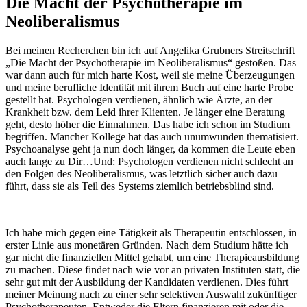
Die Macht der Psychotherapie im
Neoliberalismus
Bei meinen Recherchen bin ich auf Angelika Grubners Streitschrift
„Die Macht der Psychotherapie im Neoliberalismus“ gestoßen. Das
war dann auch für mich harte Kost, weil sie meine Überzeugungen
und meine berufliche Identität mit ihrem Buch auf eine harte Probe
gestellt hat. Psychologen verdienen, ähnlich wie Ärzte, an der
Krankheit bzw. dem Leid ihrer Klienten. Je länger eine Beratung
geht, desto höher die Einnahmen. Das habe ich schon im Studium
begriffen. Mancher Kollege hat das auch unumwunden thematisiert.
Psychoanalyse geht ja nun doch länger, da kommen die Leute eben
auch lange zu Dir…Und: Psychologen verdienen nicht schlecht an
den Folgen des Neoliberalismus, was letztlich sicher auch dazu
führt, dass sie als Teil des Systems ziemlich betriebsblind sind.
Ich habe mich gegen eine Tätigkeit als Therapeutin entschlossen, in
erster Linie aus monetären Gründen. Nach dem Studium hätte ich
gar nicht die finanziellen Mittel gehabt, um eine Therapieausbildung
zu machen. Diese findet nach wie vor an privaten Instituten statt, die
sehr gut mit der Ausbildung der Kandidaten verdienen. Dies führt
meiner Meinung nach zu einer sehr selektiven Auswahl zukünftiger
Psychotherapeuten. Entweder die Eltern finanzieren mit oder die