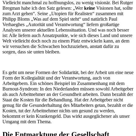
Vielleicht manchmal zu hoffnungslos, zu wenig visionär. Bei Rutger
Bregman habe ich den Satz gelesen: „Wer
keine
Visionen hat, sollte
zum Arzt gehen“. Seine „Utopien für Realisten“ zusammen mit
Philipp Bloms „Was auf dem Spiel steht“ und natürlich Paul
Verhaeghes „Autorität und Verantwortung“ liefern großartige
Analysen unserer aktuellen Lebenssituation. Und was noch besser
ist: Alle liefern auch Ansatzpunkte, wie sich dieses Land und unsere
Welt vielleicht doch noch zu einem Platz entwickeln kann, an dem
wir versuchen die Schwachen hochzuziehen, anstatt dafür zu
sorgen, dass sie unten bleiben.
Es geht um neue Formen der Solidarität, bei der Arbeit um eine neue
Form der Kollegialität und der Verantwortung, auch von
Arbeitgebern. Ein schönes Beispiel im Zusammenhang mit dem
Burnout-Syndrom: In den Niederlanden müssen sowohl Arbeitgeber
als auch Arbeitnehmer an der Gesundheit arbeiten. Dann bezahlt der
Staat die Kosten für die Behandlung. Hat der Arbeitgeber nicht
genug für die Gesunderhaltung des Mitarbeiters getan, bezahlt er die
Kosten, tut der Arbeitnehmer nichts um gesund zu werden,
bekommt er kein Krankengeld. Das wirkt ausgeglichener als unser
Umgang mit dem Thema.
Die Entmarktung der Gesellschaft