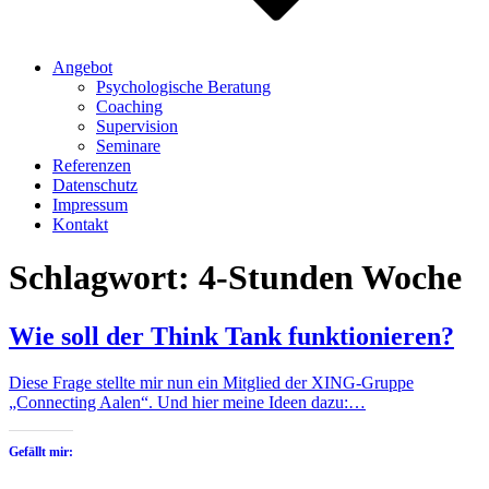
Angebot
Psychologische Beratung
Coaching
Supervision
Seminare
Referenzen
Datenschutz
Impressum
Kontakt
Schlagwort:
4-Stunden Woche
Wie soll der Think Tank funktionieren?
Diese Frage stellte mir nun ein Mitglied der XING-Gruppe
„Connecting Aalen“. Und hier meine Ideen dazu:…
Gefällt mir: