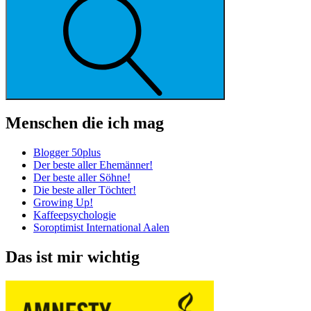
Menschen die ich mag
Blogger 50plus
Der beste aller Ehemänner!
Der beste aller Söhne!
Die beste aller Töchter!
Growing Up!
Kaffeepsychologie
Soroptimist International Aalen
Das ist mir wichtig