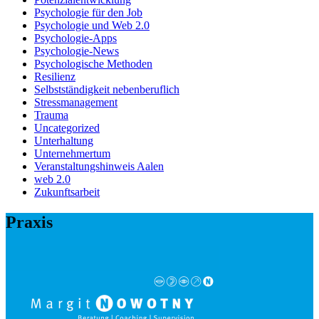
Psychologie für den Job
Psychologie und Web 2.0
Psychologie-Apps
Psychologie-News
Psychologische Methoden
Resilienz
Selbstständigkeit nebenberuflich
Stressmanagement
Trauma
Uncategorized
Unterhaltung
Unternehmertum
Veranstaltungshinweis Aalen
web 2.0
Zukunftsarbeit
Praxis