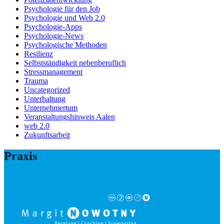
Psychologie für den Job
Psychologie und Web 2.0
Psychologie-Apps
Psychologie-News
Psychologische Methoden
Resilienz
Selbstständigkeit nebenberuflich
Stressmanagement
Trauma
Uncategorized
Unterhaltung
Unternehmertum
Veranstaltungshinweis Aalen
web 2.0
Zukunftsarbeit
Praxis