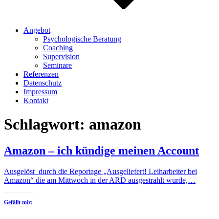
Angebot
Psychologische Beratung
Coaching
Supervision
Seminare
Referenzen
Datenschutz
Impressum
Kontakt
Schlagwort:
amazon
Amazon – ich kündige meinen Account
Ausgelöst durch die Reportage „Ausgeliefert! Leiharbeiter bei
Amazon“ die am Mittwoch in der ARD ausgestrahlt wurde,…
Gefällt mir: