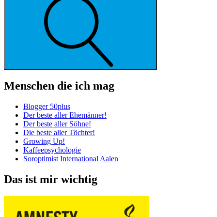
Menschen die ich mag
Blogger 50plus
Der beste aller Ehemänner!
Der beste aller Söhne!
Die beste aller Töchter!
Growing Up!
Kaffeepsychologie
Soroptimist International Aalen
Das ist mir wichtig