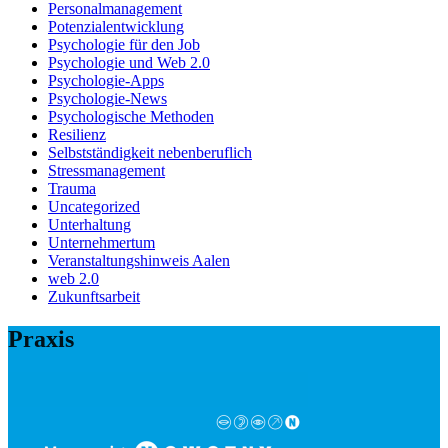
Personalmanagement
Potenzialentwicklung
Psychologie für den Job
Psychologie und Web 2.0
Psychologie-Apps
Psychologie-News
Psychologische Methoden
Resilienz
Selbstständigkeit nebenberuflich
Stressmanagement
Trauma
Uncategorized
Unterhaltung
Unternehmertum
Veranstaltungshinweis Aalen
web 2.0
Zukunftsarbeit
Praxis