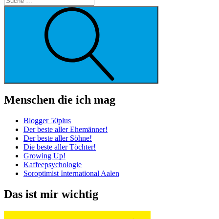
Suche
Menschen die ich mag
Blogger 50plus
Der beste aller Ehemänner!
Der beste aller Söhne!
Die beste aller Töchter!
Growing Up!
Kaffeepsychologie
Soroptimist International Aalen
Das ist mir wichtig