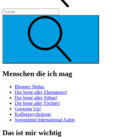
Suche
Menschen die ich mag
Blogger 50plus
Der beste aller Ehemänner!
Der beste aller Söhne!
Die beste aller Töchter!
Growing Up!
Kaffeepsychologie
Soroptimist International Aalen
Das ist mir wichtig