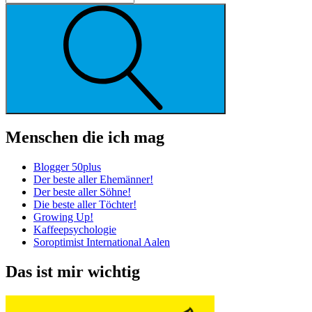
Suche
Menschen die ich mag
Blogger 50plus
Der beste aller Ehemänner!
Der beste aller Söhne!
Die beste aller Töchter!
Growing Up!
Kaffeepsychologie
Soroptimist International Aalen
Das ist mir wichtig