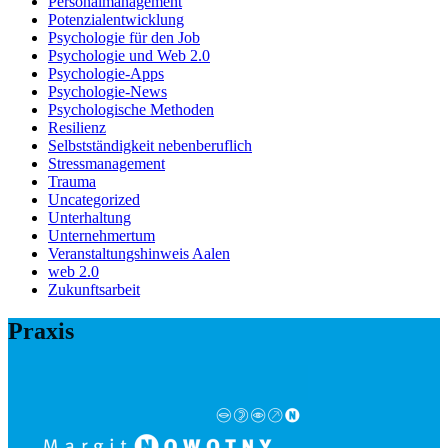
Personalmanagement
Potenzialentwicklung
Psychologie für den Job
Psychologie und Web 2.0
Psychologie-Apps
Psychologie-News
Psychologische Methoden
Resilienz
Selbstständigkeit nebenberuflich
Stressmanagement
Trauma
Uncategorized
Unterhaltung
Unternehmertum
Veranstaltungshinweis Aalen
web 2.0
Zukunftsarbeit
Praxis