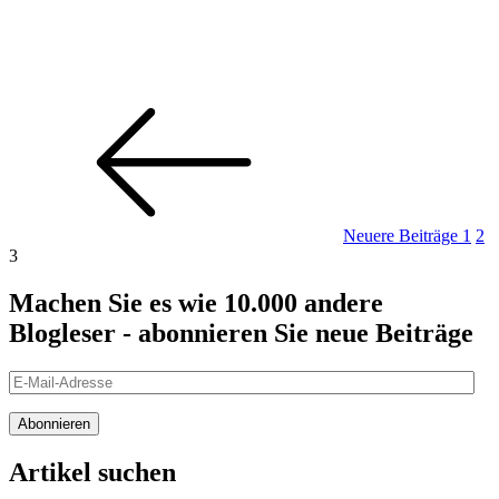
Seitennummerierung
Neue
Seite
Sei
Se
Beitr
der
Beiträge
Neuere Beiträge
1
2
3
Machen Sie es wie 10.000 andere
Blogleser - abonnieren Sie neue Beiträge
E-
Mail-
Adresse
Abonnieren
Artikel suchen