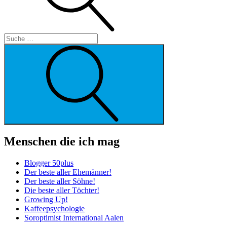
Suche
Menschen die ich mag
Blogger 50plus
Der beste aller Ehemänner!
Der beste aller Söhne!
Die beste aller Töchter!
Growing Up!
Kaffeepsychologie
Soroptimist International Aalen