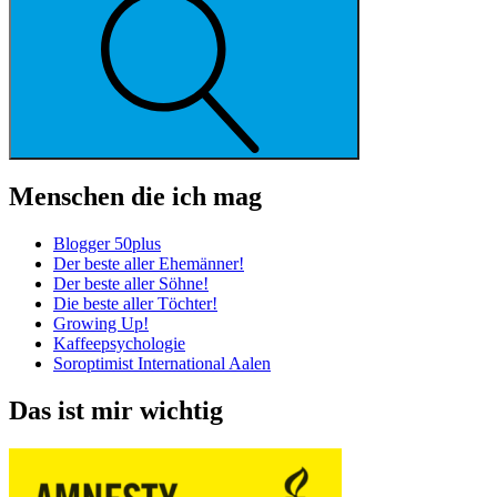
Menschen die ich mag
Blogger 50plus
Der beste aller Ehemänner!
Der beste aller Söhne!
Die beste aller Töchter!
Growing Up!
Kaffeepsychologie
Soroptimist International Aalen
Das ist mir wichtig