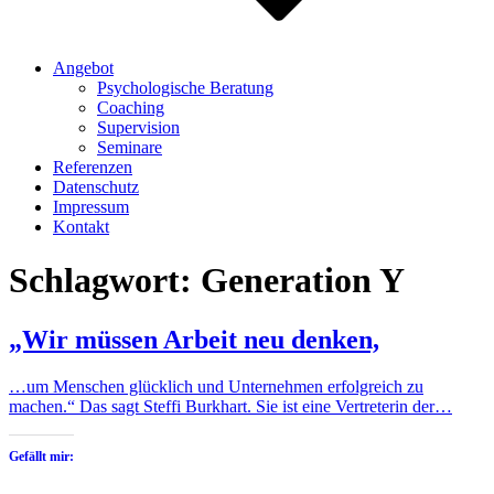
Angebot
Psychologische Beratung
Coaching
Supervision
Seminare
Referenzen
Datenschutz
Impressum
Kontakt
Schlagwort:
Generation Y
„Wir müssen Arbeit neu denken,
…um Menschen glücklich und Unternehmen erfolgreich zu
machen.“ Das sagt Steffi Burkhart. Sie ist eine Vertreterin der…
Gefällt mir: