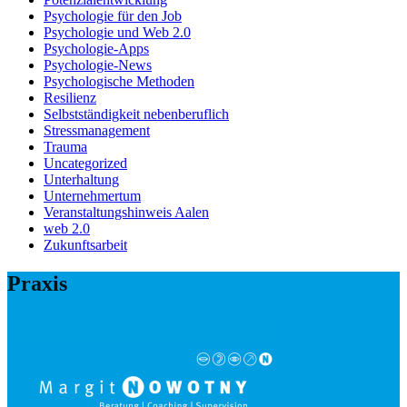
Psychologie für den Job
Psychologie und Web 2.0
Psychologie-Apps
Psychologie-News
Psychologische Methoden
Resilienz
Selbstständigkeit nebenberuflich
Stressmanagement
Trauma
Uncategorized
Unterhaltung
Unternehmertum
Veranstaltungshinweis Aalen
web 2.0
Zukunftsarbeit
Praxis