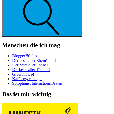
Menschen die ich mag
Blogger 50plus
Der beste aller Ehemänner!
Der beste aller Söhne!
Die beste aller Töchter!
Growing Up!
Kaffeepsychologie
Soroptimist International Aalen
Das ist mir wichtig