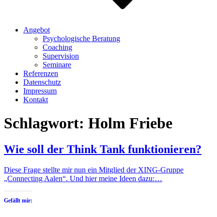
Angebot
Psychologische Beratung
Coaching
Supervision
Seminare
Referenzen
Datenschutz
Impressum
Kontakt
Schlagwort:
Holm Friebe
Wie soll der Think Tank funktionieren?
Diese Frage stellte mir nun ein Mitglied der XING-Gruppe
„Connecting Aalen“. Und hier meine Ideen dazu:…
Gefällt mir: