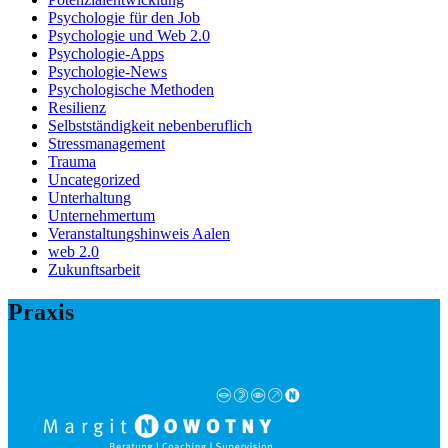
Psychologie für den Job
Psychologie und Web 2.0
Psychologie-Apps
Psychologie-News
Psychologische Methoden
Resilienz
Selbstständigkeit nebenberuflich
Stressmanagement
Trauma
Uncategorized
Unterhaltung
Unternehmertum
Veranstaltungshinweis Aalen
web 2.0
Zukunftsarbeit
Praxis