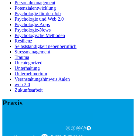
Personalmanagement
Potenzialentwicklung
Psychologie für den Job
Psychologie und Web 2.0
Psychologie-Apps
Psychologie-News
Psychologische Methoden
Resilienz
Selbstständigkeit nebenberuflich
Stressmanagement
Trauma
Uncategorized
Unterhaltung
Unternehmertum
Veranstaltungshinweis Aalen
web 2.0
Zukunftsarbeit
Praxis