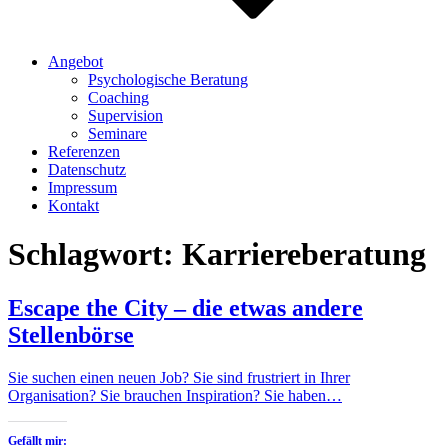
Angebot
Psychologische Beratung
Coaching
Supervision
Seminare
Referenzen
Datenschutz
Impressum
Kontakt
Schlagwort:
Karriereberatung
Escape the City – die etwas andere
Stellenbörse
Sie suchen einen neuen Job? Sie sind frustriert in Ihrer
Organisation? Sie brauchen Inspiration? Sie haben…
Gefällt mir: