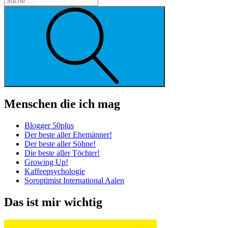
Suche
Menschen die ich mag
Blogger 50plus
Der beste aller Ehemänner!
Der beste aller Söhne!
Die beste aller Töchter!
Growing Up!
Kaffeepsychologie
Soroptimist International Aalen
Das ist mir wichtig