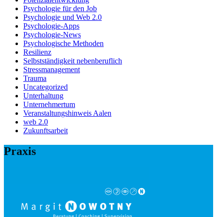
Psychologie für den Job
Psychologie und Web 2.0
Psychologie-Apps
Psychologie-News
Psychologische Methoden
Resilienz
Selbstständigkeit nebenberuflich
Stressmanagement
Trauma
Uncategorized
Unterhaltung
Unternehmertum
Veranstaltungshinweis Aalen
web 2.0
Zukunftsarbeit
Praxis