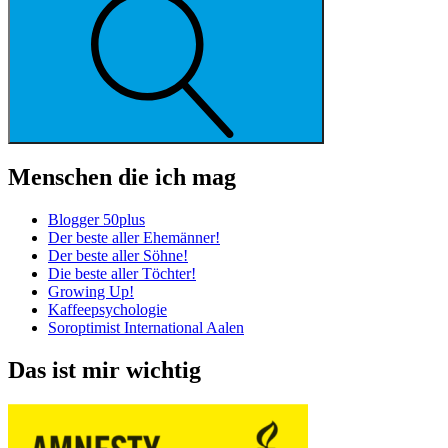
Menschen die ich mag
Blogger 50plus
Der beste aller Ehemänner!
Der beste aller Söhne!
Die beste aller Töchter!
Growing Up!
Kaffeepsychologie
Soroptimist International Aalen
Das ist mir wichtig