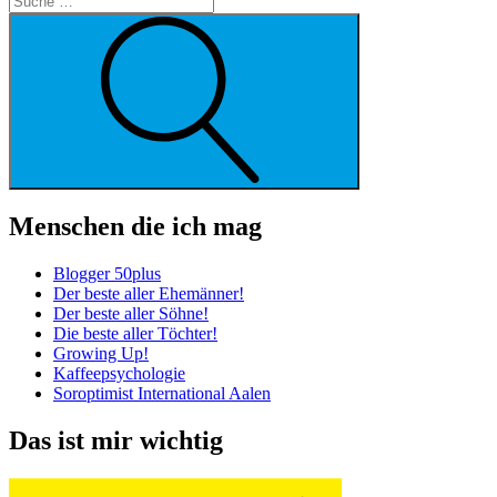
Suche
Menschen die ich mag
Blogger 50plus
Der beste aller Ehemänner!
Der beste aller Söhne!
Die beste aller Töchter!
Growing Up!
Kaffeepsychologie
Soroptimist International Aalen
Das ist mir wichtig