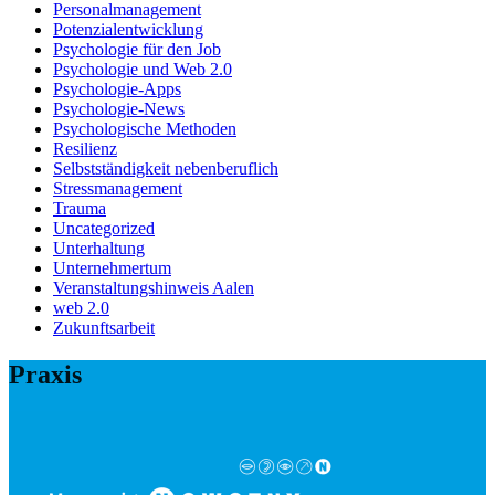
Personalmanagement
Potenzialentwicklung
Psychologie für den Job
Psychologie und Web 2.0
Psychologie-Apps
Psychologie-News
Psychologische Methoden
Resilienz
Selbstständigkeit nebenberuflich
Stressmanagement
Trauma
Uncategorized
Unterhaltung
Unternehmertum
Veranstaltungshinweis Aalen
web 2.0
Zukunftsarbeit
Praxis