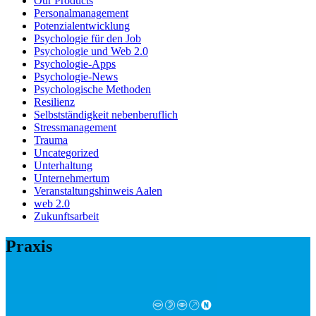
Our Products
Personalmanagement
Potenzialentwicklung
Psychologie für den Job
Psychologie und Web 2.0
Psychologie-Apps
Psychologie-News
Psychologische Methoden
Resilienz
Selbstständigkeit nebenberuflich
Stressmanagement
Trauma
Uncategorized
Unterhaltung
Unternehmertum
Veranstaltungshinweis Aalen
web 2.0
Zukunftsarbeit
Praxis