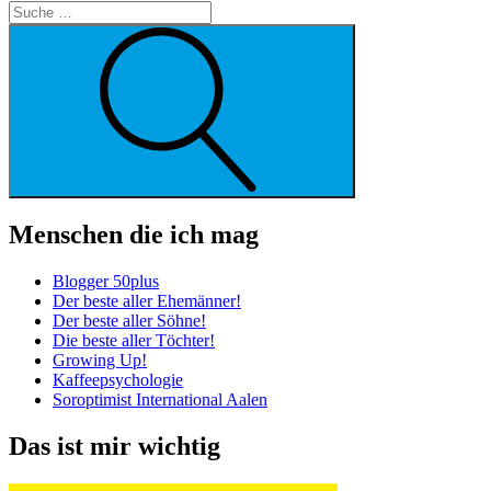
Suche
Menschen die ich mag
Blogger 50plus
Der beste aller Ehemänner!
Der beste aller Söhne!
Die beste aller Töchter!
Growing Up!
Kaffeepsychologie
Soroptimist International Aalen
Das ist mir wichtig