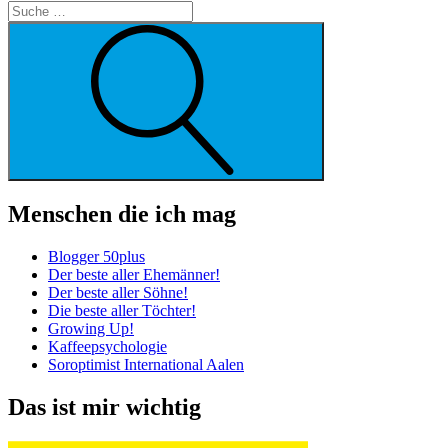
Suche
Menschen die ich mag
Blogger 50plus
Der beste aller Ehemänner!
Der beste aller Söhne!
Die beste aller Töchter!
Growing Up!
Kaffeepsychologie
Soroptimist International Aalen
Das ist mir wichtig