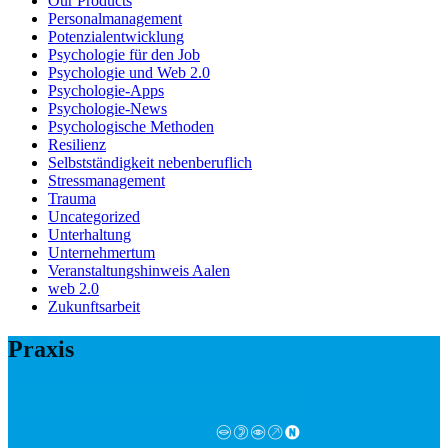
Our Products
Personalmanagement
Potenzialentwicklung
Psychologie für den Job
Psychologie und Web 2.0
Psychologie-Apps
Psychologie-News
Psychologische Methoden
Resilienz
Selbstständigkeit nebenberuflich
Stressmanagement
Trauma
Uncategorized
Unterhaltung
Unternehmertum
Veranstaltungshinweis Aalen
web 2.0
Zukunftsarbeit
Praxis