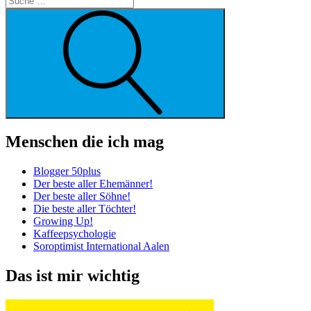
Suche
Menschen die ich mag
Blogger 50plus
Der beste aller Ehemänner!
Der beste aller Söhne!
Die beste aller Töchter!
Growing Up!
Kaffeepsychologie
Soroptimist International Aalen
Das ist mir wichtig