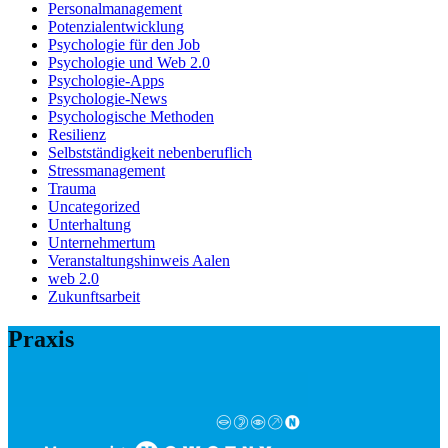
Personalmanagement
Potenzialentwicklung
Psychologie für den Job
Psychologie und Web 2.0
Psychologie-Apps
Psychologie-News
Psychologische Methoden
Resilienz
Selbstständigkeit nebenberuflich
Stressmanagement
Trauma
Uncategorized
Unterhaltung
Unternehmertum
Veranstaltungshinweis Aalen
web 2.0
Zukunftsarbeit
Praxis