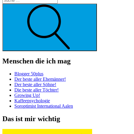
Suche
Menschen die ich mag
Blogger 50plus
Der beste aller Ehemänner!
Der beste aller Söhne!
Die beste aller Töchter!
Growing Up!
Kaffeepsychologie
Soroptimist International Aalen
Das ist mir wichtig