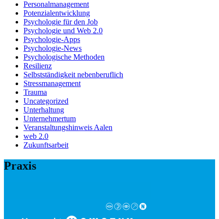
Personalmanagement
Potenzialentwicklung
Psychologie für den Job
Psychologie und Web 2.0
Psychologie-Apps
Psychologie-News
Psychologische Methoden
Resilienz
Selbstständigkeit nebenberuflich
Stressmanagement
Trauma
Uncategorized
Unterhaltung
Unternehmertum
Veranstaltungshinweis Aalen
web 2.0
Zukunftsarbeit
Praxis