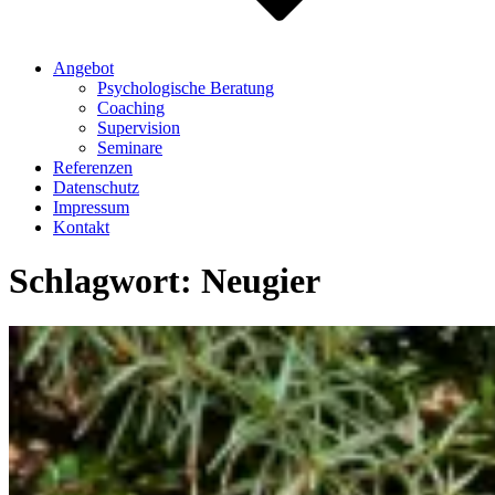
Angebot
Psychologische Beratung
Coaching
Supervision
Seminare
Referenzen
Datenschutz
Impressum
Kontakt
Schlagwort:
Neugier