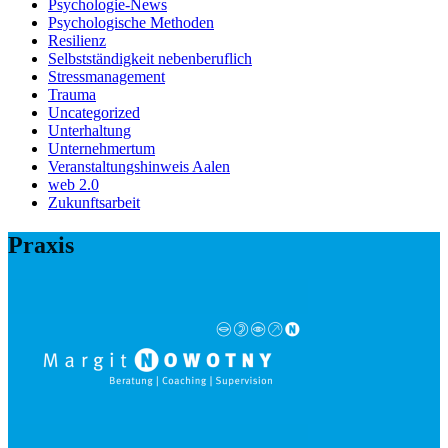
Psychologie-News
Psychologische Methoden
Resilienz
Selbstständigkeit nebenberuflich
Stressmanagement
Trauma
Uncategorized
Unterhaltung
Unternehmertum
Veranstaltungshinweis Aalen
web 2.0
Zukunftsarbeit
Praxis