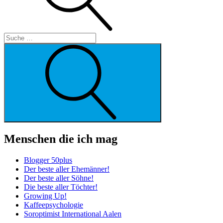
Suche
Menschen die ich mag
Blogger 50plus
Der beste aller Ehemänner!
Der beste aller Söhne!
Die beste aller Töchter!
Growing Up!
Kaffeepsychologie
Soroptimist International Aalen