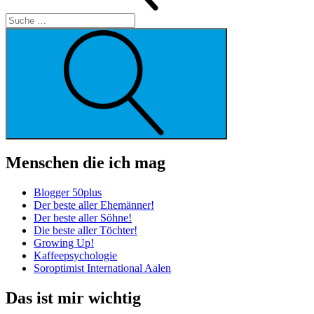
Suche
Menschen die ich mag
Blogger 50plus
Der beste aller Ehemänner!
Der beste aller Söhne!
Die beste aller Töchter!
Growing Up!
Kaffeepsychologie
Soroptimist International Aalen
Das ist mir wichtig