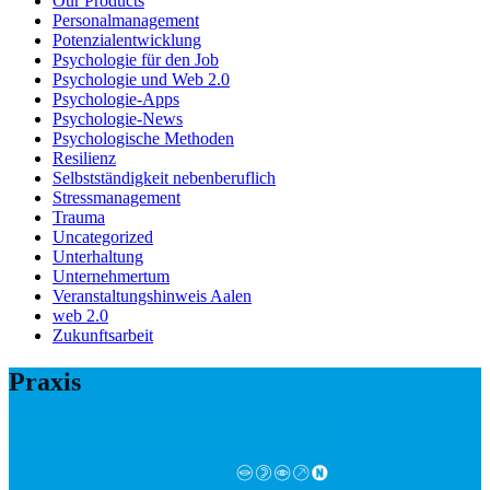
Our Products
Personalmanagement
Potenzialentwicklung
Psychologie für den Job
Psychologie und Web 2.0
Psychologie-Apps
Psychologie-News
Psychologische Methoden
Resilienz
Selbstständigkeit nebenberuflich
Stressmanagement
Trauma
Uncategorized
Unterhaltung
Unternehmertum
Veranstaltungshinweis Aalen
web 2.0
Zukunftsarbeit
Praxis