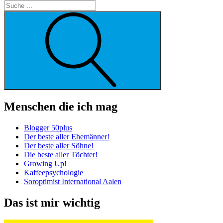
Suche
Menschen die ich mag
Blogger 50plus
Der beste aller Ehemänner!
Der beste aller Söhne!
Die beste aller Töchter!
Growing Up!
Kaffeepsychologie
Soroptimist International Aalen
Das ist mir wichtig