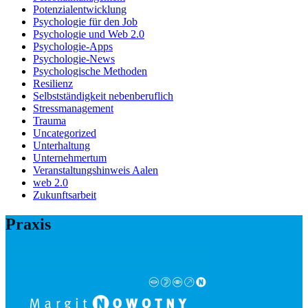
Potenzialentwicklung
Psychologie für den Job
Psychologie und Web 2.0
Psychologie-Apps
Psychologie-News
Psychologische Methoden
Resilienz
Selbstständigkeit nebenberuflich
Stressmanagement
Trauma
Uncategorized
Unterhaltung
Unternehmertum
Veranstaltungshinweis Aalen
web 2.0
Zukunftsarbeit
Praxis