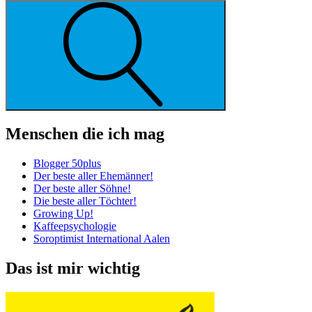
Suche
Menschen die ich mag
Blogger 50plus
Der beste aller Ehemänner!
Der beste aller Söhne!
Die beste aller Töchter!
Growing Up!
Kaffeepsychologie
Soroptimist International Aalen
Das ist mir wichtig