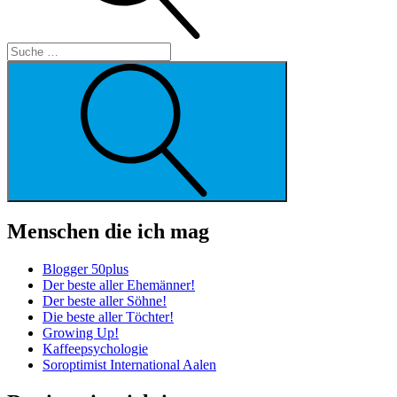
Suche
Menschen die ich mag
Blogger 50plus
Der beste aller Ehemänner!
Der beste aller Söhne!
Die beste aller Töchter!
Growing Up!
Kaffeepsychologie
Soroptimist International Aalen