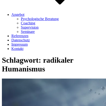
Angebot
Psychologische Beratung
Coaching
Supervision
Seminare
Referenzen
Datenschutz
Impressum
Kontakt
Schlagwort:
radikaler
Humanismus