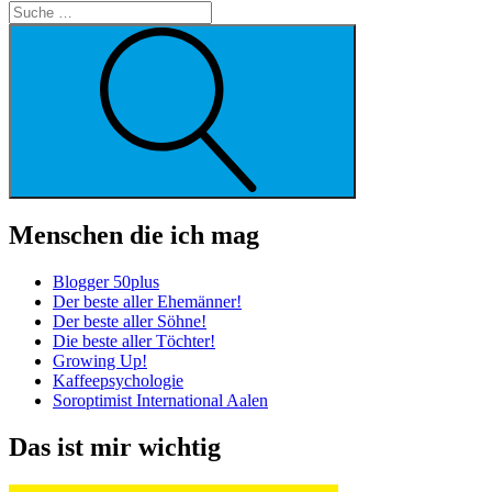
Suche
Menschen die ich mag
Blogger 50plus
Der beste aller Ehemänner!
Der beste aller Söhne!
Die beste aller Töchter!
Growing Up!
Kaffeepsychologie
Soroptimist International Aalen
Das ist mir wichtig