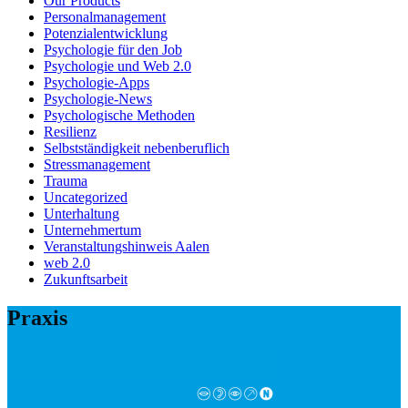
Our Products
Personalmanagement
Potenzialentwicklung
Psychologie für den Job
Psychologie und Web 2.0
Psychologie-Apps
Psychologie-News
Psychologische Methoden
Resilienz
Selbstständigkeit nebenberuflich
Stressmanagement
Trauma
Uncategorized
Unterhaltung
Unternehmertum
Veranstaltungshinweis Aalen
web 2.0
Zukunftsarbeit
Praxis