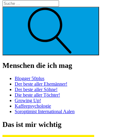
Suche
Menschen die ich mag
Blogger 50plus
Der beste aller Ehemänner!
Der beste aller Söhne!
Die beste aller Töchter!
Growing Up!
Kaffeepsychologie
Soroptimist International Aalen
Das ist mir wichtig