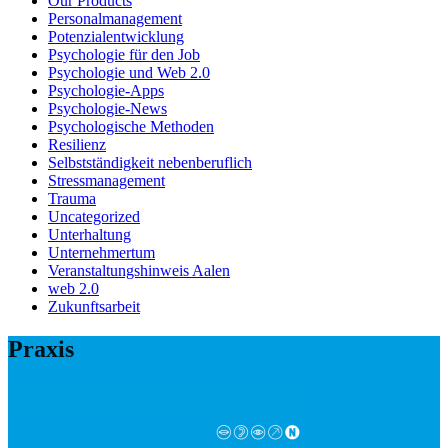
Our Products
Personalmanagement
Potenzialentwicklung
Psychologie für den Job
Psychologie und Web 2.0
Psychologie-Apps
Psychologie-News
Psychologische Methoden
Resilienz
Selbstständigkeit nebenberuflich
Stressmanagement
Trauma
Uncategorized
Unterhaltung
Unternehmertum
Veranstaltungshinweis Aalen
web 2.0
Zukunftsarbeit
Praxis