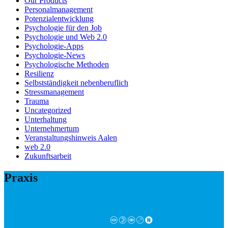
Our Products
Personalmanagement
Potenzialentwicklung
Psychologie für den Job
Psychologie und Web 2.0
Psychologie-Apps
Psychologie-News
Psychologische Methoden
Resilienz
Selbstständigkeit nebenberuflich
Stressmanagement
Trauma
Uncategorized
Unterhaltung
Unternehmertum
Veranstaltungshinweis Aalen
web 2.0
Zukunftsarbeit
Praxis