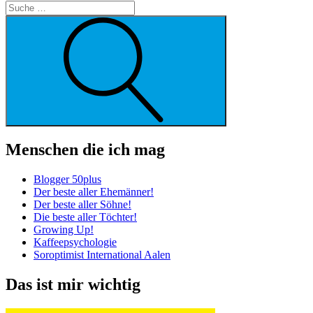
Suche
Menschen die ich mag
Blogger 50plus
Der beste aller Ehemänner!
Der beste aller Söhne!
Die beste aller Töchter!
Growing Up!
Kaffeepsychologie
Soroptimist International Aalen
Das ist mir wichtig