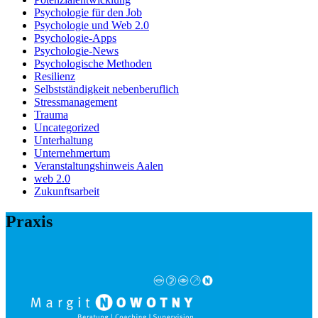
Psychologie für den Job
Psychologie und Web 2.0
Psychologie-Apps
Psychologie-News
Psychologische Methoden
Resilienz
Selbstständigkeit nebenberuflich
Stressmanagement
Trauma
Uncategorized
Unterhaltung
Unternehmertum
Veranstaltungshinweis Aalen
web 2.0
Zukunftsarbeit
Praxis