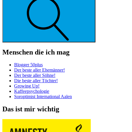
Menschen die ich mag
Blogger 50plus
Der beste aller Ehemänner!
Der beste aller Söhne!
Die beste aller Töchter!
Growing Up!
Kaffeepsychologie
Soroptimist International Aalen
Das ist mir wichtig