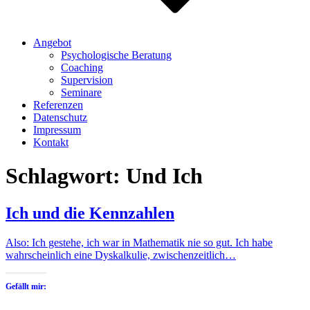
Angebot
Psychologische Beratung
Coaching
Supervision
Seminare
Referenzen
Datenschutz
Impressum
Kontakt
Schlagwort:
Und Ich
Ich und die Kennzahlen
Also: Ich gestehe, ich war in Mathematik nie so gut. Ich habe
wahrscheinlich eine Dyskalkulie, zwischenzeitlich…
Gefällt mir: