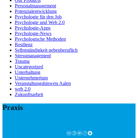
Our Products
Personalmanagement
Potenzialentwicklung
Psychologie für den Job
Psychologie und Web 2.0
Psychologie-Apps
Psychologie-News
Psychologische Methoden
Resilienz
Selbstständigkeit nebenberuflich
Stressmanagement
Trauma
Uncategorized
Unterhaltung
Unternehmertum
Veranstaltungshinweis Aalen
web 2.0
Zukunftsarbeit
Praxis