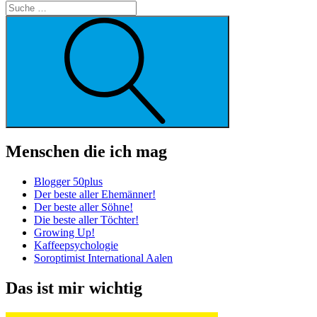
Suche
Menschen die ich mag
Blogger 50plus
Der beste aller Ehemänner!
Der beste aller Söhne!
Die beste aller Töchter!
Growing Up!
Kaffeepsychologie
Soroptimist International Aalen
Das ist mir wichtig