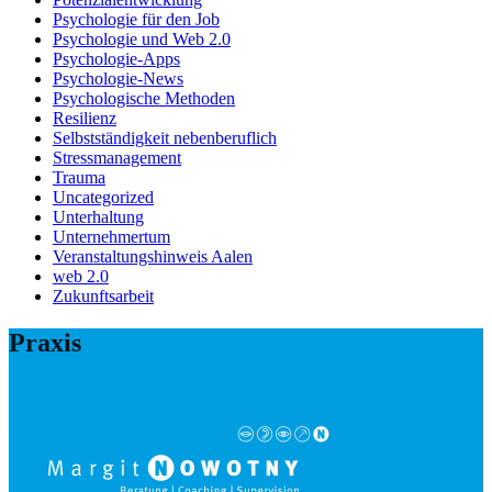
Psychologie für den Job
Psychologie und Web 2.0
Psychologie-Apps
Psychologie-News
Psychologische Methoden
Resilienz
Selbstständigkeit nebenberuflich
Stressmanagement
Trauma
Uncategorized
Unterhaltung
Unternehmertum
Veranstaltungshinweis Aalen
web 2.0
Zukunftsarbeit
Praxis