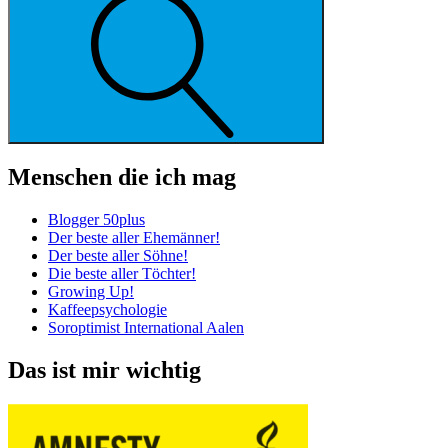
Menschen die ich mag
Blogger 50plus
Der beste aller Ehemänner!
Der beste aller Söhne!
Die beste aller Töchter!
Growing Up!
Kaffeepsychologie
Soroptimist International Aalen
Das ist mir wichtig