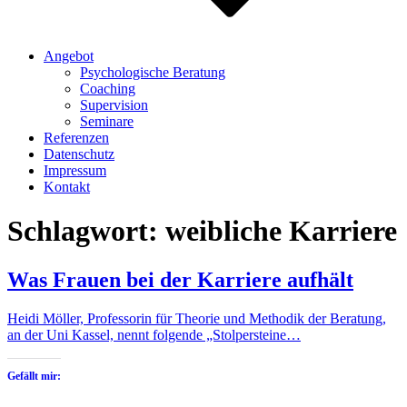
Angebot
Psychologische Beratung
Coaching
Supervision
Seminare
Referenzen
Datenschutz
Impressum
Kontakt
Schlagwort:
weibliche Karriere
Was Frauen bei der Karriere aufhält
Heidi Möller, Professorin für Theorie und Methodik der Beratung,
an der Uni Kassel, nennt folgende „Stolpersteine…
Gefällt mir: