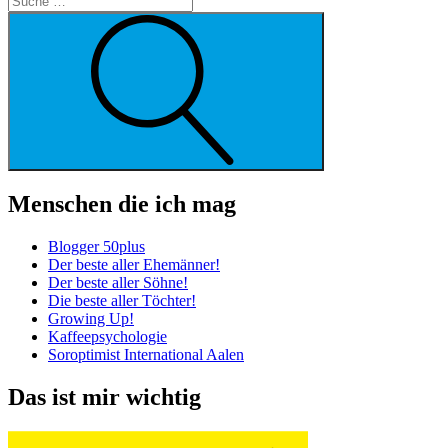
Suche
Menschen die ich mag
Blogger 50plus
Der beste aller Ehemänner!
Der beste aller Söhne!
Die beste aller Töchter!
Growing Up!
Kaffeepsychologie
Soroptimist International Aalen
Das ist mir wichtig