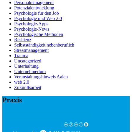
Personalmanagement
Potenzialentwicklung
Psychologie für den Job
Psychologie und Web 2.0
Psychologie-Apps
Psychologie-News
Psychologische Methoden
Resilienz
Selbstständigkeit nebenberuflich
Stressmanagement
Trauma
Uncategorized
Unterhaltung
Unternehmertum
Veranstaltungshinweis Aalen
web 2.0
Zukunftsarbeit
Praxis