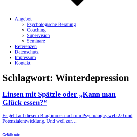
Angebot
Psychologische Beratung
Coaching
Supervision
Seminare
Referenzen
Datenschutz
Impressum
Kontakt
Schlagwort:
Winterdepression
Linsen mit Spätzle oder „Kann man
Glück essen?“
Es geht auf diesem Blog immer noch um Psychologie, web 2.0 und
Potenzialentwicklung. Und weil zur…
Gefällt mir: