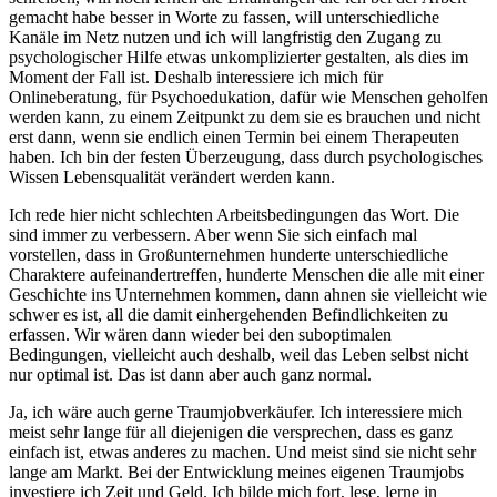
gemacht habe besser in Worte zu fassen, will unterschiedliche
Kanäle im Netz nutzen und ich will langfristig den Zugang zu
psychologischer Hilfe etwas unkomplizierter gestalten, als dies im
Moment der Fall ist. Deshalb interessiere ich mich für
Onlineberatung, für Psychoedukation, dafür wie Menschen geholfen
werden kann, zu einem Zeitpunkt zu dem sie es brauchen und nicht
erst dann, wenn sie endlich einen Termin bei einem Therapeuten
haben. Ich bin der festen Überzeugung, dass durch psychologisches
Wissen Lebensqualität verändert werden kann.
Ich rede hier nicht schlechten Arbeitsbedingungen das Wort. Die
sind immer zu verbessern. Aber wenn Sie sich einfach mal
vorstellen, dass in Großunternehmen hunderte unterschiedliche
Charaktere aufeinandertreffen, hunderte Menschen die alle mit einer
Geschichte ins Unternehmen kommen, dann ahnen sie vielleicht wie
schwer es ist, all die damit einhergehenden Befindlichkeiten zu
erfassen. Wir wären dann wieder bei den suboptimalen
Bedingungen, vielleicht auch deshalb, weil das Leben selbst nicht
nur optimal ist. Das ist dann aber auch ganz normal.
Ja, ich wäre auch gerne Traumjobverkäufer. Ich interessiere mich
meist sehr lange für all diejenigen die versprechen, dass es ganz
einfach ist, etwas anderes zu machen. Und meist sind sie nicht sehr
lange am Markt. Bei der Entwicklung meines eigenen Traumjobs
investiere ich Zeit und Geld. Ich bilde mich fort, lese, lerne in