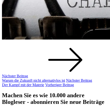
Nächster Beitrag
Nächster
Warum die Zukunft nicht alternativlos ist
Nächster Beitrag
Beitrag
Vorheriger
Der Kampf mit der Materie
Vorheriger Beitrag
Beitrag
Machen Sie es wie 10.000 andere
Blogleser - abonnieren Sie neue Beiträge