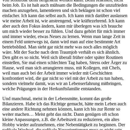
beim Job. Es ist halt auch mühsam die Bedingungen die unzufrieden
machen anzugehen, lamentieren und sich beklagen ist schon viel
einfacher. Ich kann das selbst auch. Ich kann mich darüber auslassen
wie meine Arbeit ist, wie anstrengend, wie kräftezehrend. Ich kann
aber auch den Fokus ändern, kann mir überlegen was ich brauche
um mich wieder besser zu fühlen. Und dazu gehört für mich immer
und immer wieder, etwas Neues zu lernen. Wenn man lange Zeit in
einem Feld unterwegs ist, dann wird man auf eine bestimmte Art
betriebsblind. Man sieht gar nicht mehr was noch alles möglich
wäre. Mit der Suche nach dem Traumjob verhält es sich ähnlich.
Den gibt es so nicht. Weil sich überall früher oder später Routinen
einstellen, Sie mal einen schlechten Tag haben, Stress oder Ärger zu
Hause, weil man sich arrangieren muss, mit Kollegen, mit Chefs,
weil man auch bei der Arbeit immer wieder mit Geschichten
konfrontiert wird, die gar nicht so viel mit der Arbeit zu tun haben,
sondern vielmehr damit, was wir an Lebenserfahrung mitbringen,
welche Prägungen in der Herkunftsfamilie entstanden.
Und manchmal, meist in der Lebensmitte, kommt das große
Bilanzieren. Habe ich das Richtige gemacht, hätte mein Leben auch
eine andere Richtung nehmen können, kann ich bis zur Rente so
weiter machen… Meist geht das nicht. Dann genügen oft schon
kleine Anpassungen, z.B. die Arbeitszeit zu reduzieren, ein altes
Hobby wieder aufzunehmen, eine Nebentätigkeit zu beginnen. Der
radikale Wechsel, die radikale Neuorientierung muss es nicht sein.