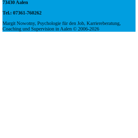
73430 Aalen
Tel.: 07361-760262
Margit Nowotny, Psychologie für den Job, Karriereberatung,
Coaching und Supervision in Aalen © 2006-2026