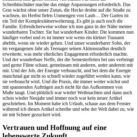
Schreibtischtäter machte das einige Anpassungen erforderlich. Das
Gras wächst ohne unser Zutun, die Hecke drohte auf die Straße zu
wachsen, im Herbst fielen Unmengen von Laub… Der Garten ist
ein Teil der Komplexitätserweiterung. Es gibt ja auch noch die
Familie. Erfreulicherweise wohne ich nun ganz in der Nähe meiner
wunderbaren Tochter. Sie hat wunderbare Kinder. Die kommen nun
häufiger vorbei und es ist immer wie wenn ein kleiner Tsunami
abebbt, wenn sie wieder gehen. Und unser wunderbarer Sohn, der
im vergangenen Jahr als Teenager seinen Aktionsradius deutlich
erweiterte, was mehr elterliches Engagement erforderlich machte.
Und der wunderbare Neffe, der die Semesterferien bei uns verbringt
und gerne Filme schaut, gemeinsam mit anderen, unter anderem mit
mir. Und der Job, der Energie verbraucht, und bei dem die Energie
manchmal gar nicht so schnell wieder zugeführt werden kann, wie
sie verbraucht wird. Und die Praxis, die immer weiter wächst und
mit spannenden Aufträgen auch nicht für das Aufkommen von
Muße taugt. Und plötzlich war wieder Weihnachten und dann auch
schon wieder Neujahr und immer noch war kein neuer Artikel
geschrieben. Im Moment habe ich Urlaub, schaue aus dem Fenster
während ich diesen Artikel schreibe und sehe der Welt dabei zu, wie
sie mit Schnee gezuckert wird.
Vertrauen und Hoffnung auf eine
lebenswerte Zukunft