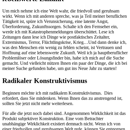
Um mich nehme ich eine Welt wahr, die friedvoll und geruhsam
wirkt. Wenn ich mit anderen spreche, was ja Teil meiner beruflichen
Tätigkeit ist, spüre ich Verunsicherung, eine latente Angst,
Überforderung, Zukunftssorgen. Schalte ich den Fernseher ein,
werde ich mit Katastrophenmeldungen überschüttet. Lese ich
Zeitungen dann lese ich Dinge wie postfaktisches Zeitalter,
Extremismus, Terror, Flüchtlingskrise, Krieg…Und dann denke ich,
was den Menschen ein wenig zu fehlen scheint, ist Vertrauen und
Hoffnung auf eine lebenswerte Zukunft. Weil ich ja hauptberuflicher
Problemlöser oder Lösungsfinder bin, habe ich mich auf die Suche
gemacht. Und vielleicht nützen Ihnen ein paar der Dinge, die ich bei
meiner Suche gefunden habe, um gut ins Neue Jahr zu starten!
Radikaler Konstruktivismus
Beginnen möchte ich mit radikalem Konstruktivismus. Dies
erfordert, dass Sie mitdenken. Wenn Ihnen das zu anstrengend ist,
sollten Sie jetzt nicht mehr weiterlesen.
Für alle die jetzt noch dabei sind. Angenommen Wirklichkeit ist das
Produkt subjektiver Konstruktion. Eine vom Betrachter
unabhängige Wirklichkeit existiert demnach nicht. Wenn ich von
einer friedvollen und geruhsamen Welt rede, können Sie entgegnen,