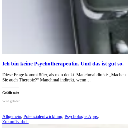
Ich bin keine Psychotherapeutin. Und das ist gut so.
Diese Frage kommt öfter, als man denkt. Manchmal direkt: „Machen
Sie auch Therapie?“ Manchmal indirekt, wenn…
Gefällt mir:
Wird geladen …
Allgemein
,
Potenzialentwicklung
,
Psychologie-Apps
,
Zukunftsarbeit